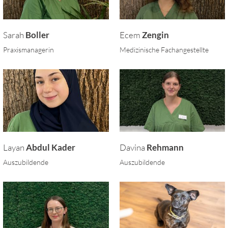
Sarah
Boller
Ecem
Zengin
Praxismanagerin
Medizinische Fachangestellte
Layan
Abdul Kader
Davina
Rehmann
Auszubildende
Auszubildende